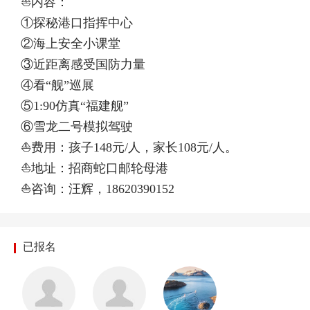
⛵内容：
①探秘港口指挥中心
②海上安全小课堂
③近距离感受国防力量
④看“舰”巡展
⑤1:90仿真“福建舰”
⑥雪龙二号模拟驾驶
⛵费用：孩子148元/人，家长108元/人。
⛵地址：招商蛇口邮轮母港
⛵咨询：汪辉，18620390152
已报名