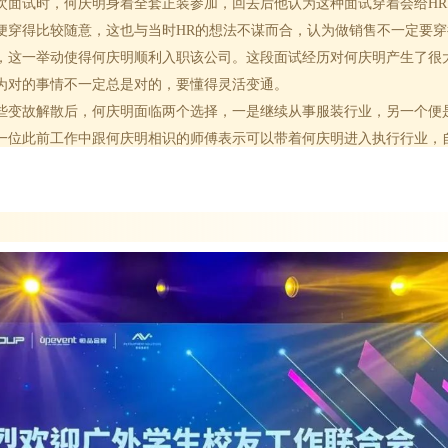
试时，何庆明身着全套正装参加，回去后他认为这种面试穿着会给HR
便穿得比较随意，这也与当时HR的想法不谋而合，
认为做销售不一定要穿
，
这一举动使得何庆明顺利入职该公司。这段面试经历对何庆明产生了很
为对的事情不一定总是对的，要懂得灵活变通。
故解散后，何庆明面临两个选择，一是继续从事服装行业，另一个便
一位此前工作中跟何庆明相识的师傅表示可以带着何庆明进入执行行业，
行业的创业之路，从零开始，自己创业，自己寻找供应链，并最终成立了
在这一行业做出成绩，要变的是跟上这个时代的变化，不变的是坚持自己
能力
业做大做强，除了紧跟时代变化，保持自身专业态度外，最重要的是提升
力表现在以下几个方面：一是对供应链的整合。从外沿设计、外延能力以
持对该行业深耕挖掘。二是对客户的整合。公司的营销方式从主动销售转
现在市场环境飞速变化，市场透明度逐渐扩大，客户除了公司口碑，也开
几年来的会展行业经验来看，何庆明对该行业仍然有十足信心，尽管疫情
司有了深厚的顾客积累，何庆明仍然能够从容应对。
点滴，他不禁感叹：“当年被合伙人招纳，只是一次偶然的机会，如果