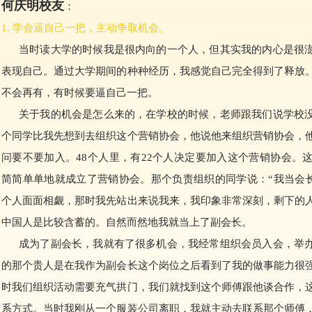
何庆明校友
：
1. 学会逼自己一把，主动争取机会。
当时读大学的时候我是很内向的一个人，但其实我的内心是很澎
表现自己。通过大学期间的种种经历，我感觉自己完全得到了释放
不会再有，有时候要逼自己一把。
关于我的机会是怎么来的，在学校的时候，老师跟我们说学校没
个同学比我先想到去组织这个营销协会，他说他来组织营销协会，
问要不要加入。48个人里，有22个人决定要加入这个营销协会。这
简简单单地就成立了营销协会。那个负责组织的同学说：“我当会长，
个人面面相觑，那时我先站出来说我来，我印象非常深刻，剩下的
中国人是比较含蓄的。自然而然地我就当上了副会长。
成为了副会长，我就有了很多机会，我经常组织会员入会，举办
的那个贵人是在我作为副会长这个岗位之后看到了我的做事能力很
时我们组织活动需要充气拱门，我们就找到这个师傅跟他谈合作，
系方式。当时我刚从一个服装公司离职，我就主动去联系那个师傅