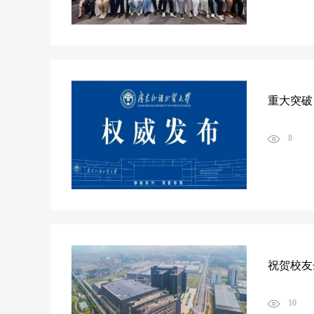
重大突破
8
祝贺校友
10